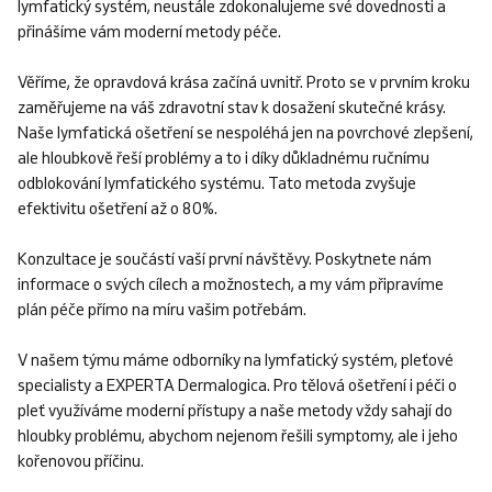
lymfatický systém, neustále zdokonalujeme své dovednosti a
přinášíme vám moderní metody péče.
Věříme, že opravdová krása začíná uvnitř. Proto se v prvním kroku
zaměřujeme na váš zdravotní stav k dosažení skutečné krásy.
Naše lymfatická ošetření se nespoléhá jen na povrchové zlepšení,
ale hloubkově řeší problémy a to i díky důkladnému ručnímu
odblokování lymfatického systému. Tato metoda zvyšuje
efektivitu ošetření až o 80%.
Konzultace je součástí vaší první návštěvy. Poskytnete nám
informace o svých cílech a možnostech, a my vám připravíme
plán péče přímo na míru vašim potřebám.
V našem týmu máme odborníky na lymfatický systém, pleťové
specialisty a EXPERTA Dermalogica. Pro tělová ošetření i péči o
pleť využíváme moderní přístupy a naše metody vždy sahají do
hloubky problému, abychom nejenom řešili symptomy, ale i jeho
kořenovou příčinu.