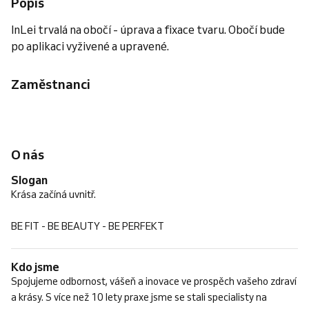
Popis
InLei trvalá na obočí - úprava a fixace tvaru. Obočí bude
po aplikaci vyživené a upravené.
Zaměstnanci
O nás
Slogan
Krása začíná uvnitř.
BE FIT - BE BEAUTY - BE PERFEKT
Kdo jsme
Spojujeme odbornost, vášeň a inovace ve prospěch vašeho zdraví
a krásy. S více než 10 lety praxe jsme se stali specialisty na