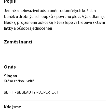
Popis
Jemné a neinvazivní odstranění odumřelých kožních
buněk a drobných chloupků z povrchu pleti. Výsledkem je
hladká, projasněná pokožka, která lépe vstřebává aktivní
látky a působí sjednoceněji.
Zaměstnanci
O nás
Slogan
Krása začíná uvnitř.
BE FIT - BE BEAUTY - BE PERFEKT
Kdo jsme