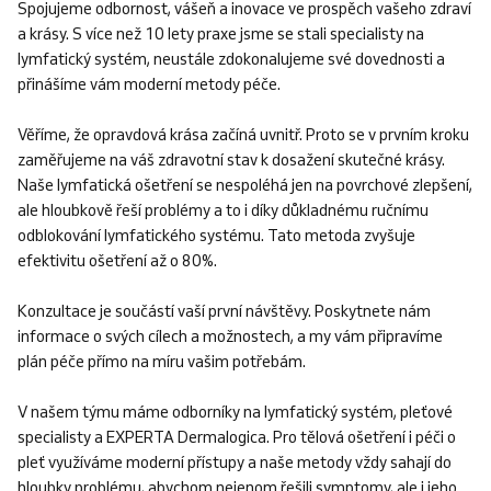
Spojujeme odbornost, vášeň a inovace ve prospěch vašeho zdraví
a krásy. S více než 10 lety praxe jsme se stali specialisty na
lymfatický systém, neustále zdokonalujeme své dovednosti a
přinášíme vám moderní metody péče.
Věříme, že opravdová krása začíná uvnitř. Proto se v prvním kroku
zaměřujeme na váš zdravotní stav k dosažení skutečné krásy.
Naše lymfatická ošetření se nespoléhá jen na povrchové zlepšení,
ale hloubkově řeší problémy a to i díky důkladnému ručnímu
odblokování lymfatického systému. Tato metoda zvyšuje
efektivitu ošetření až o 80%.
Konzultace je součástí vaší první návštěvy. Poskytnete nám
informace o svých cílech a možnostech, a my vám připravíme
plán péče přímo na míru vašim potřebám.
V našem týmu máme odborníky na lymfatický systém, pleťové
specialisty a EXPERTA Dermalogica. Pro tělová ošetření i péči o
pleť využíváme moderní přístupy a naše metody vždy sahají do
hloubky problému, abychom nejenom řešili symptomy, ale i jeho